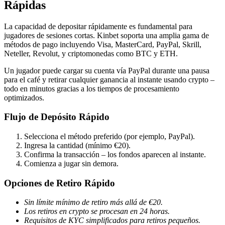
Rápidas
La capacidad de depositar rápidamente es fundamental para
jugadores de sesiones cortas. Kinbet soporta una amplia gama de
métodos de pago incluyendo Visa, MasterCard, PayPal, Skrill,
Neteller, Revolut, y criptomonedas como BTC y ETH.
Un jugador puede cargar su cuenta vía PayPal durante una pausa
para el café y retirar cualquier ganancia al instante usando crypto –
todo en minutos gracias a los tiempos de procesamiento
optimizados.
Flujo de Depósito Rápido
Selecciona el método preferido (por ejemplo, PayPal).
Ingresa la cantidad (mínimo €20).
Confirma la transacción – los fondos aparecen al instante.
Comienza a jugar sin demora.
Opciones de Retiro Rápido
Sin límite mínimo de retiro más allá de €20.
Los retiros en crypto se procesan en 24 horas.
Requisitos de KYC simplificados para retiros pequeños.