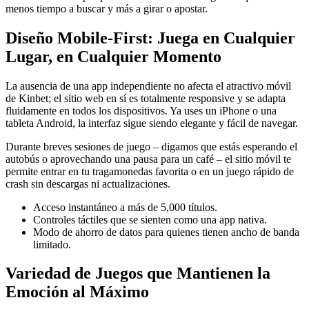
menos tiempo a buscar y más a girar o apostar.
Diseño Mobile‑First: Juega en Cualquier
Lugar, en Cualquier Momento
La ausencia de una app independiente no afecta el atractivo móvil
de Kinbet; el sitio web en sí es totalmente responsive y se adapta
fluidamente en todos los dispositivos. Ya uses un iPhone o una
tableta Android, la interfaz sigue siendo elegante y fácil de navegar.
Durante breves sesiones de juego – digamos que estás esperando el
autobús o aprovechando una pausa para un café – el sitio móvil te
permite entrar en tu tragamonedas favorita o en un juego rápido de
crash sin descargas ni actualizaciones.
Acceso instantáneo a más de 5,000 títulos.
Controles táctiles que se sienten como una app nativa.
Modo de ahorro de datos para quienes tienen ancho de banda
limitado.
Variedad de Juegos que Mantienen la
Emoción al Máximo