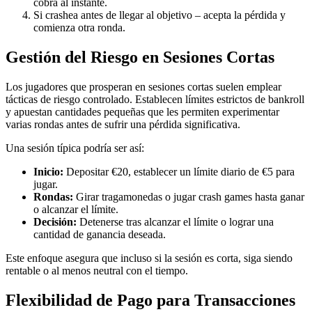
cobra al instante.
Si crashea antes de llegar al objetivo – acepta la pérdida y
comienza otra ronda.
Gestión del Riesgo en Sesiones Cortas
Los jugadores que prosperan en sesiones cortas suelen emplear
tácticas de riesgo controlado. Establecen límites estrictos de bankroll
y apuestan cantidades pequeñas que les permiten experimentar
varias rondas antes de sufrir una pérdida significativa.
Una sesión típica podría ser así:
Inicio:
Depositar €20, establecer un límite diario de €5 para
jugar.
Rondas:
Girar tragamonedas o jugar crash games hasta ganar
o alcanzar el límite.
Decisión:
Detenerse tras alcanzar el límite o lograr una
cantidad de ganancia deseada.
Este enfoque asegura que incluso si la sesión es corta, siga siendo
rentable o al menos neutral con el tiempo.
Flexibilidad de Pago para Transacciones