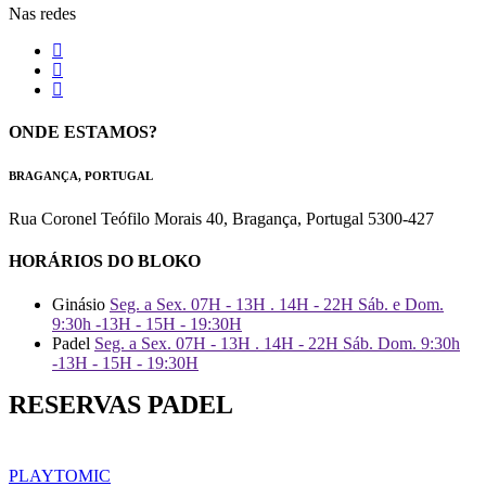
Nas redes
ONDE ESTAMOS?
BRAGANÇA, PORTUGAL
Rua Coronel Teófilo Morais 40, Bragança, Portugal 5300-427
HORÁRIOS DO BLOKO
Ginásio
Seg. a Sex. 07H - 13H . 14H - 22H Sáb. e Dom.
9:30h -13H - 15H - 19:30H
Padel
Seg. a Sex. 07H - 13H . 14H - 22H Sáb. Dom. 9:30h
-13H - 15H - 19:30H
RESERVAS PADEL
PLAYTOMIC