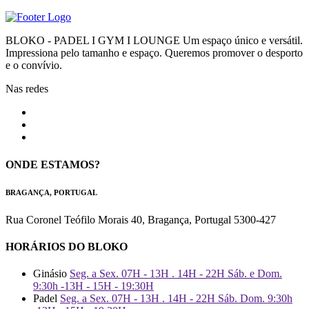
BLOKO - PADEL I GYM I LOUNGE Um espaço único e versátil.
Impressiona pelo tamanho e espaço. Queremos promover o desporto
e o convívio.
Nas redes
ONDE ESTAMOS?
BRAGANÇA, PORTUGAL
Rua Coronel Teófilo Morais 40, Bragança, Portugal 5300-427
HORÁRIOS DO BLOKO
Ginásio
Seg. a Sex. 07H - 13H . 14H - 22H Sáb. e Dom.
9:30h -13H - 15H - 19:30H
Padel
Seg. a Sex. 07H - 13H . 14H - 22H Sáb. Dom. 9:30h