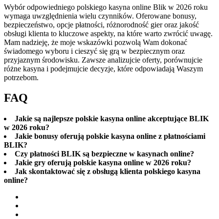
Wybór odpowiedniego polskiego kasyna online Blik w 2026 roku
wymaga uwzględnienia wielu czynników. Oferowane bonusy,
bezpieczeństwo, opcje płatności, różnorodność gier oraz jakość
obsługi klienta to kluczowe aspekty, na które warto zwrócić uwagę.
Mam nadzieję, że moje wskazówki pozwolą Wam dokonać
świadomego wyboru i cieszyć się grą w bezpiecznym oraz
przyjaznym środowisku. Zawsze analizujcie oferty, porównujcie
różne kasyna i podejmujcie decyzje, które odpowiadają Waszym
potrzebom.
FAQ
Jakie są najlepsze polskie kasyna online akceptujące BLIK
w 2026 roku?
Jakie bonusy oferują polskie kasyna online z płatnościami
BLIK?
Czy płatności BLIK są bezpieczne w kasynach online?
Jakie gry oferują polskie kasyna online w 2026 roku?
Jak skontaktować się z obsługą klienta polskiego kasyna
online?