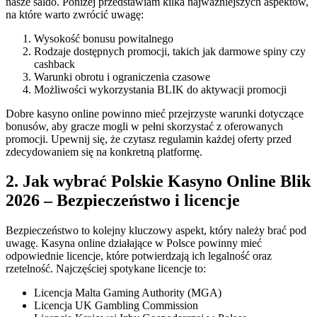
nasze saldo. Poniżej przedstawiam kilka najważniejszych aspektów,
na które warto zwrócić uwagę:
Wysokość bonusu powitalnego
Rodzaje dostępnych promocji, takich jak darmowe spiny czy
cashback
Warunki obrotu i ograniczenia czasowe
Możliwości wykorzystania BLIK do aktywacji promocji
Dobre kasyno online powinno mieć przejrzyste warunki dotyczące
bonusów, aby gracze mogli w pełni skorzystać z oferowanych
promocji. Upewnij się, że czytasz regulamin każdej oferty przed
zdecydowaniem się na konkretną platformę.
2. Jak wybrać Polskie Kasyno Online Blik
2026 – Bezpieczeństwo i licencje
Bezpieczeństwo to kolejny kluczowy aspekt, który należy brać pod
uwagę. Kasyna online działające w Polsce powinny mieć
odpowiednie licencje, które potwierdzają ich legalność oraz
rzetelność. Najczęściej spotykane licencje to:
Licencja Malta Gaming Authority (MGA)
Licencja UK Gambling Commission