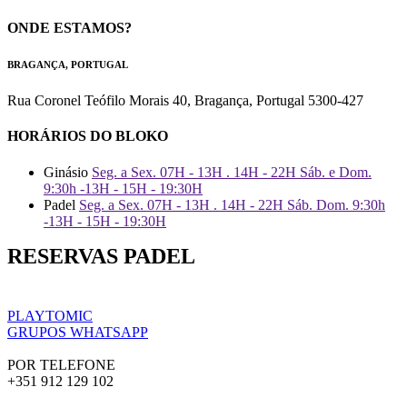
ONDE ESTAMOS?
BRAGANÇA, PORTUGAL
Rua Coronel Teófilo Morais 40, Bragança, Portugal 5300-427
HORÁRIOS DO BLOKO
Ginásio
Seg. a Sex. 07H - 13H . 14H - 22H Sáb. e Dom.
9:30h -13H - 15H - 19:30H
Padel
Seg. a Sex. 07H - 13H . 14H - 22H Sáb. Dom. 9:30h
-13H - 15H - 19:30H
RESERVAS PADEL
PLAYTOMIC
GRUPOS WHATSAPP
POR TELEFONE
+351 912 129 102