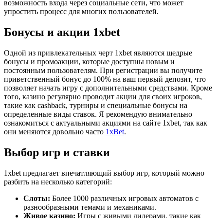
возможность входа через социальные сети, что может
упростить процесс для многих пользователей.
Бонусы и акции 1xbet
Одной из привлекательных черт 1xbet являются щедрые
бонусы и промоакции, которые доступны новым и
постоянным пользователям. При регистрации вы получите
приветственный бонус до 100% на ваш первый депозит, что
позволяет начать игру с дополнительными средствами. Кроме
того, казино регулярно проводит акции для своих игроков,
такие как cashback, турниры и специальные бонусы на
определенные виды ставок. Я рекомендую внимательно
ознакомиться с актуальными акциями на сайте 1xbet, так как
они меняются довольно часто
1xBet
.
Выбор игр и ставки
1xbet предлагает впечатляющий выбор игр, который можно
разбить на несколько категорий:
Слоты:
Более 1000 различных игровых автоматов с
разнообразными темами и механиками.
Живое казино:
Игры с живыми дилерами, такие как