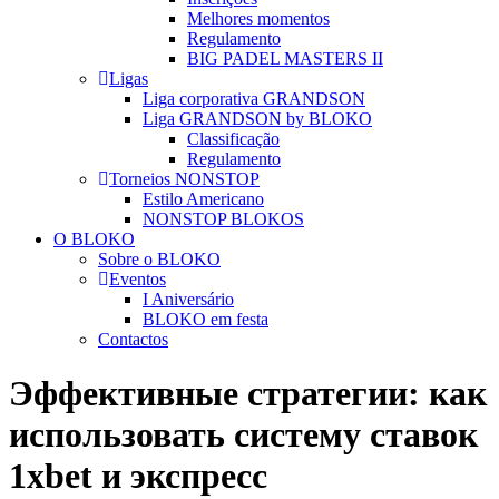
Melhores momentos
Regulamento
BIG PADEL MASTERS II
Ligas
Liga corporativa GRANDSON
Liga GRANDSON by BLOKO
Classificação
Regulamento
Torneios NONSTOP
Estilo Americano
NONSTOP BLOKOS
O BLOKO
Sobre o BLOKO
Eventos
I Aniversário
BLOKO em festa
Contactos
Эффективные стратегии: как
использовать систему ставок
1xbet и экспресс