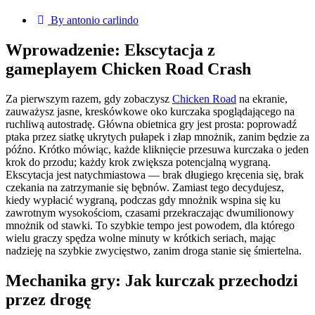
By antonio carlindo
Wprowadzenie: Ekscytacja z
gameplayem Chicken Road Crash
Za pierwszym razem, gdy zobaczysz
Chicken Road
na ekranie,
zauważysz jasne, kreskówkowe oko kurczaka spoglądającego na
ruchliwą autostradę. Główna obietnica gry jest prosta: poprowadź
ptaka przez siatkę ukrytych pułapek i złap mnożnik, zanim będzie za
późno. Krótko mówiąc, każde kliknięcie przesuwa kurczaka o jeden
krok do przodu; każdy krok zwiększa potencjalną wygraną.
Ekscytacja jest natychmiastowa — brak długiego kręcenia się, brak
czekania na zatrzymanie się bębnów. Zamiast tego decydujesz,
kiedy wypłacić wygraną, podczas gdy mnożnik wspina się ku
zawrotnym wysokościom, czasami przekraczając dwumilionowy
mnożnik od stawki. To szybkie tempo jest powodem, dla którego
wielu graczy spędza wolne minuty w krótkich seriach, mając
nadzieję na szybkie zwycięstwo, zanim droga stanie się śmiertelna.
Mechanika gry: Jak kurczak przechodzi
przez drogę