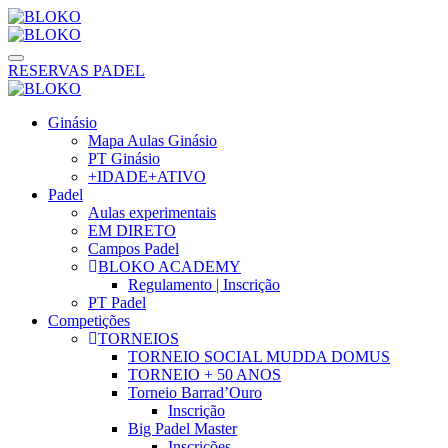
RESERVAS PADEL
Ginásio
Mapa Aulas Ginásio
PT Ginásio
+IDADE+ATIVO
Padel
Aulas experimentais
EM DIRETO
Campos Padel
BLOKO ACADEMY
Regulamento | Inscrição
PT Padel
Competições
TORNEIOS
TORNEIO SOCIAL MUDDA DOMUS
TORNEIO + 50 ANOS
Torneio Barrad’Ouro
Inscrição
Big Padel Master
Inscrições