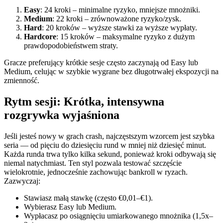
Easy
: 24 kroki – minimalne ryzyko, mniejsze mnożniki.
Medium
: 22 kroki – zrównoważone ryzyko/zysk.
Hard
: 20 kroków – wyższe stawki za wyższe wypłaty.
Hardcore
: 15 kroków – maksymalne ryzyko z dużym
prawdopodobieństwem straty.
Gracze preferujący krótkie sesje często zaczynają od Easy lub
Medium, celując w szybkie wygrane bez długotrwałej ekspozycji na
zmienność.
Rytm sesji: Krótka, intensywna
rozgrywka wyjaśniona
Jeśli jesteś nowy w grach crash, najczęstszym wzorcem jest szybka
seria — od pięciu do dziesięciu rund w mniej niż dziesięć minut.
Każda runda trwa tylko kilka sekund, ponieważ kroki odbywają się
niemal natychmiast. Ten styl pozwala testować szczęście
wielokrotnie, jednocześnie zachowując bankroll w ryzach.
Zazwyczaj:
Stawiasz małą stawkę (często €0,01–€1).
Wybierasz Easy lub Medium.
Wypłacasz po osiągnięciu umiarkowanego mnożnika (1,5x–