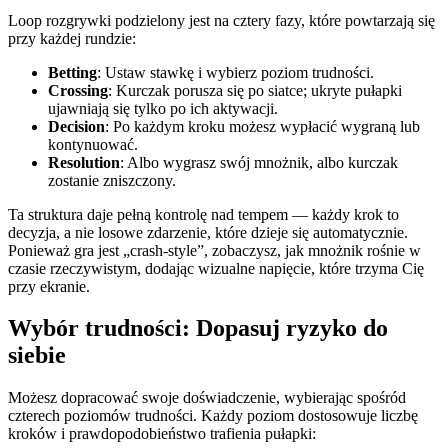
Loop rozgrywki podzielony jest na cztery fazy, które powtarzają się
przy każdej rundzie:
Betting
: Ustaw stawkę i wybierz poziom trudności.
Crossing
: Kurczak porusza się po siatce; ukryte pułapki
ujawniają się tylko po ich aktywacji.
Decision
: Po każdym kroku możesz wypłacić wygraną lub
kontynuować.
Resolution
: Albo wygrasz swój mnożnik, albo kurczak
zostanie zniszczony.
Ta struktura daje pełną kontrolę nad tempem — każdy krok to
decyzja, a nie losowe zdarzenie, które dzieje się automatycznie.
Ponieważ gra jest „crash‑style”, zobaczysz, jak mnożnik rośnie w
czasie rzeczywistym, dodając wizualne napięcie, które trzyma Cię
przy ekranie.
Wybór trudności: Dopasuj ryzyko do
siebie
Możesz dopracować swoje doświadczenie, wybierając spośród
czterech poziomów trudności. Każdy poziom dostosowuje liczbę
kroków i prawdopodobieństwo trafienia pułapki: