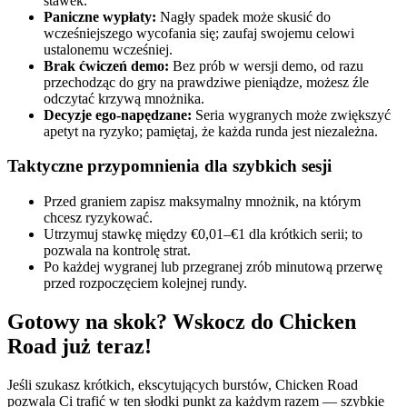
stawek.
Paniczne wypłaty:
Nagły spadek może skusić do
wcześniejszego wycofania się; zaufaj swojemu celowi
ustalonemu wcześniej.
Brak ćwiczeń demo:
Bez prób w wersji demo, od razu
przechodząc do gry na prawdziwe pieniądze, możesz źle
odczytać krzywą mnożnika.
Decyzje ego‑napędzane:
Seria wygranych może zwiększyć
apetyt na ryzyko; pamiętaj, że każda runda jest niezależna.
Taktyczne przypomnienia dla szybkich sesji
Przed graniem zapisz maksymalny mnożnik, na którym
chcesz ryzykować.
Utrzymuj stawkę między €0,01–€1 dla krótkich serii; to
pozwala na kontrolę strat.
Po każdej wygranej lub przegranej zrób minutową przerwę
przed rozpoczęciem kolejnej rundy.
Gotowy na skok? Wskocz do Chicken
Road już teraz!
Jeśli szukasz krótkich, ekscytujących burstów, Chicken Road
pozwala Ci trafić w ten słodki punkt za każdym razem — szybkie