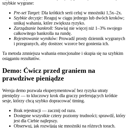
szybkie wygrane:
Pre‑set Target:
Dla krótkich serii celuj w mnożniki 1,5x–2x.
Szybkie decyzje:
Reaguj w ciągu jednego lub dwóch kroków;
unikaj wahania, które zwiększa ryzyko.
Zarządzanie bankroll:
Stawiaj nie więcej niż 1–3% swojego
całkowitego bankrolla na rundę.
Rejestrowanie wyników:
Prowadź prosty dziennik wygranych
i przegranych, aby dostrzec wzorce bez gonienia ich.
Ta metoda zmniejsza wahania emocjonalne i skupia się na szybkim
osiąganiu rezultatów.
Demo: Ćwicz przed graniem na
prawdziwe pieniądze
Wersja demo pozwala eksperymentować bez ryzyka utraty
pieniędzy — to kluczowy krok dla graczy preferujących krótkie
sesje, którzy chcą szybko dopracować timing.
Brak rejestracji — zacznij od razu.
Dostępne wszystkie cztery poziomy trudności; sprawdź, który
jest dla Ciebie najlepszy.
Obserwuj, jak rozwijają się mnożniki na różnych torach.