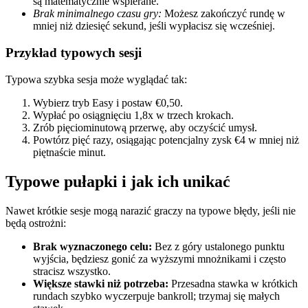
są matematycznie wspierane.
Brak minimalnego czasu gry:
Możesz zakończyć rundę w
mniej niż dziesięć sekund, jeśli wypłacisz się wcześniej.
Przykład typowych sesji
Typowa szybka sesja może wyglądać tak:
Wybierz tryb Easy i postaw €0,50.
Wypłać po osiągnięciu 1,8x w trzech krokach.
Zrób pięciominutową przerwę, aby oczyścić umysł.
Powtórz pięć razy, osiągając potencjalny zysk €4 w mniej niż
piętnaście minut.
Typowe pułapki i jak ich unikać
Nawet krótkie sesje mogą narazić graczy na typowe błędy, jeśli nie
będą ostrożni:
Brak wyznaczonego celu:
Bez z góry ustalonego punktu
wyjścia, będziesz gonić za wyższymi mnożnikami i często
stracisz wszystko.
Większe stawki niż potrzeba:
Przesadna stawka w krótkich
rundach szybko wyczerpuje bankroll; trzymaj się małych