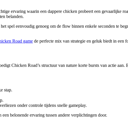
tige ervaring waarin een dappere chicken probeert een gevaarlijke road
aten belanden.
an het spel eenvoudig genoeg om de flow binnen enkele seconden te beg
hicken Road game
de perfecte mix van strategie en geluk biedt in een f
 moedigt Chicken Road’s structuur van nature korte bursts van actie aan
e stap.
p.
erliezen onder controle tijdens snelle gameplay.
an een belonende ervaring tussen andere verplichtingen door.