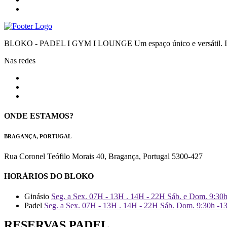
BLOKO - PADEL I GYM I LOUNGE Um espaço único e versátil. Impr
Nas redes
ONDE ESTAMOS?
BRAGANÇA, PORTUGAL
Rua Coronel Teófilo Morais 40, Bragança, Portugal 5300-427
HORÁRIOS DO BLOKO
Ginásio
Seg. a Sex. 07H - 13H . 14H - 22H Sáb. e Dom. 9:30
Padel
Seg. a Sex. 07H - 13H . 14H - 22H Sáb. Dom. 9:30h -1
RESERVAS PADEL