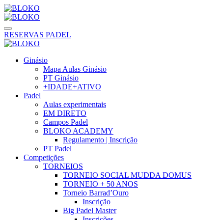
RESERVAS PADEL
Ginásio
Mapa Aulas Ginásio
PT Ginásio
+IDADE+ATIVO
Padel
Aulas experimentais
EM DIRETO
Campos Padel
BLOKO ACADEMY
Regulamento | Inscrição
PT Padel
Competições
TORNEIOS
TORNEIO SOCIAL MUDDA DOMUS
TORNEIO + 50 ANOS
Torneio Barrad’Ouro
Inscrição
Big Padel Master
Inscrições