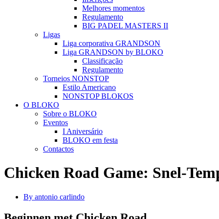
Melhores momentos
Regulamento
BIG PADEL MASTERS II
Ligas
Liga corporativa GRANDSON
Liga GRANDSON by BLOKO
Classificação
Regulamento
Torneios NONSTOP
Estilo Americano
NONSTOP BLOKOS
O BLOKO
Sobre o BLOKO
Eventos
I Aniversário
BLOKO em festa
Contactos
Chicken Road Game: Snel-Tempo
By antonio carlindo
Beginnen met Chicken Road