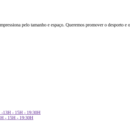
essiona pelo tamanho e espaço. Queremos promover o desporto e o
h -13H - 15H - 19:30H
3H - 15H - 19:30H