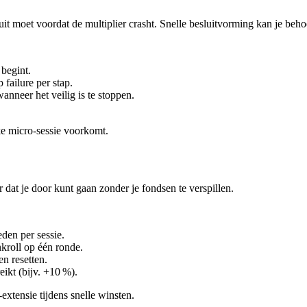
ruit moet voordat de multiplier crasht. Snelle besluitvorming kan je be
 begint.
failure per stap.
nneer het veilig is te stoppen.
lke micro‑sessie voorkomt.
or dat je door kunt gaan zonder je fondsen te verspillen.
den per sessie.
kroll op één ronde.
n resetten.
ikt (bijv. +10 %).
xtensie tijdens snelle winsten.