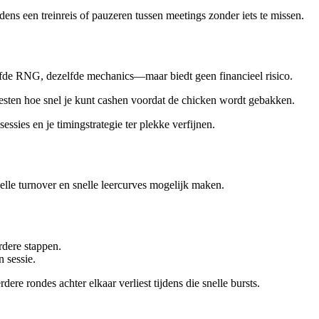
jdens een treinreis of pauzeren tussen meetings zonder iets te missen.
fde RNG, dezelfde mechanics—maar biedt geen financieel risico.
esten hoe snel je kunt cashen voordat de chicken wordt gebakken.
essies en je timingstrategie ter plekke verfijnen.
nelle turnover en snelle leercurves mogelijk maken.
dere stappen.
 sessie.
re rondes achter elkaar verliest tijdens die snelle bursts.