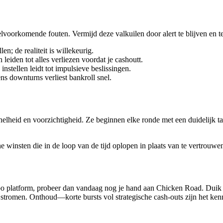
elvoorkomende fouten. Vermijd deze valkuilen door alert te blijven en
n; de realiteit is willekeurig.
leiden tot alles verliezen voordat je cashoutt.
nstellen leidt tot impulsieve beslissingen.
ns downturns verliest bankroll snel.
elheid en voorzichtigheid. Ze beginnen elke ronde met een duidelijk tar
ne winsten die in de loop van de tijd oplopen in plaats van te vertrouw
‑tempo platform, probeer dan vandaag nog je hand aan Chicken Road. Dui
ne stromen. Onthoud—korte bursts vol strategische cash‑outs zijn het 