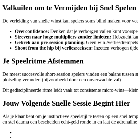
Valkuilen om te Vermijden bij Snel Spelen
De verleiding van snelle winst kan spelers soms blind maken voor ve
Overconfidence:
Denken dat je verborgen vallen kunt voorspelle
Streven naar hoge multipliers zonder limieten:
Hebzucht kan 
Gebrek aan pre‑session planning:
Geen win‑/verliesdrempels i
Shoot from the hip bij verliesreeksen:
Inzetten verhogen tijde
Je Speelritme Afstemmen
De meest succesvolle short‑session spelers vinden een balans tussen sn
plotseling verandert (bijvoorbeeld door een onverwachte val).
Dit gedisciplineerde ritme leidt vaak tot consistente micro‑wins—klei
Jouw Volgende Snelle Sessie Begint Hier
Als je klaar bent om je instinctieve speelstijl te testen op een snel
en stel daarna een bescheiden echt‑geld ronde in en laat de adrenali