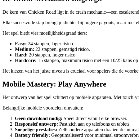
De kern van Chicken Road ligt in de crash mechanic—een escalerende mul
Elke succesvolle stap brengt je dichter bij hogere payouts, maar met
Het spel biedt vier moeilijkheidsgraad tiers:
Easy:
24 stappen, lager risico.
Medium:
22 stappen, gematigd risico.
Hard:
20 stappen, hoger risico.
Hardcore:
15 stappen, maximum risico met een 10/25 kans op f
Het kiezen van het juiste niveau is cruciaal voor spelers die de voor
Mobile Mastery: Play Anywhere
Het ontwerp van het spel schittert op mobiele apparaten. Met touch‑v
Belangrijke mobiele voordelen omvatten:
Geen download nodig:
Speel direct vanuit elke browser.
Responsief ontwerp:
Past zich aan op telefoons en tablets.
Soepelige prestaties:
Zelfs oudere apparaten draaien de animat
Battery friendly:
Geoptimaliseerd voor minimaal stroomverbru