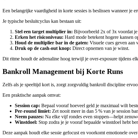
Een belangrijke vaardigheid in korte sessies is beslissen wanneer je e
Je typische besluitcyclus kan bestaan uit:
Stel een target multiplier in:
Bijvoorbeeld 2x of 3x voordat je
Erken het risiconiveau:
Hard mode betekent hogere kansen op 
Houd de multiplier bar in de gaten:
Visuele cues geven aan wa
Druk op de cash‑out knop:
Direct opnemen van je winst.
Dit ritme houdt de adrenaline hoog terwijl je over‑exposure tijdens e
Bankroll Management bij Korte Runs
Zelfs als je speeltijd kort is, zorgt zorgvuldig bankroll discipline ervo
Een praktische aanpak omvat:
Session cap:
Bepaal vooraf hoeveel geld je maximaal wilt beste
Per‑round limiet:
Zet nooit meer in dan 5 % van je session ban
Neem pauzes:
Na elke vijf rondes even stoppen—helpt zenuwe
Winstdoel:
Stop zodra je je vooraf bepaalde winstdoel hebt bere
Deze aanpak houdt elke sessie gefocust en voorkomt emotionele over‑e