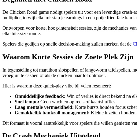
De Chicken Road game nodigt spelers uit voor een levendige crash-ach
multiplier, terwijl elke misstap je earnings in een potje fried fate kan l
Ontworpen voor korte, hoog‑intensiteit sessies, zijn de mechanics v
elke bite‑size ronde.
Spelers die gedijen op snelle decision‑making zullen merken dat de
C
Waarom Korte Sessies de Zoete Plek Zijn
In tegenstelling tot marathon slotspellen of lange‑vorm tafelspellen,
vroeg uit te cashen of als de chicken haar lot ontmoet.
Hier is waarom deze quick‑play vibe bij velen resoneert:
Onmiddellijke feedback:
Win of verlies is direct bekend na elk
Snel tempo:
Geen wachten op reels of kaartshuffles.
Laag mentale vermoeidheid:
Korte bursts houden focus scher
Gemakkelijk bankroll management:
Kleine inzetten houden v
Dit formaat is vooral aantrekkelijk voor spelers die willen genieten v
De Crash Mechaniek Uitgelegd