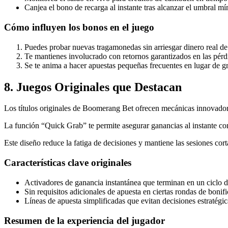
Canjea el bono de recarga al instante tras alcanzar el umbral m
Cómo influyen los bonos en el juego
Puedes probar nuevas tragamonedas sin arriesgar dinero real de
Te mantienes involucrado con retornos garantizados en las pérd
Se te anima a hacer apuestas pequeñas frecuentes en lugar de g
8. Juegos Originales que Destacan
Los títulos originales de Boomerang Bet ofrecen mecánicas innovador
La función “Quick Grab” te permite asegurar ganancias al instante co
Este diseño reduce la fatiga de decisiones y mantiene las sesiones cort
Características clave originales
Activadores de ganancia instantánea que terminan en un ciclo d
Sin requisitos adicionales de apuesta en ciertas rondas de bonifi
Líneas de apuesta simplificadas que evitan decisiones estratégi
Resumen de la experiencia del jugador