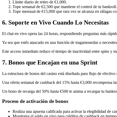
Límite diario de retiro de €1,000.
Tope semanal de €2,500 que mantiene el control de tu bankroll.
Tope mensual de €15,000 que rara vez se alcanza en ráfagas cor
6. Soporte en Vivo Cuando Lo Necesitas
El chat en vivo opera las 24 horas, respondiendo preguntas más rápido
Ya sea que estés atascado en una función de tragamonedas o necesite
Este acceso inmediato reduce el tiempo de inactividad entre spins y 
7. Bonos que Encajan en una Sprint
La estructura de bonos del casino está diseñada para flujo de efectivo
Una oferta semanal de cashback del 15% hasta €3,000 recompensa las
Un bono de recarga del 50% hasta €500 te anima a recargar tu bankroll
Proceso de activación de bonos
Realiza una apuesta calificada para activar la elegibilidad de ca
Monitorea el saldo en vivo para créditos de cashback en tiempo 