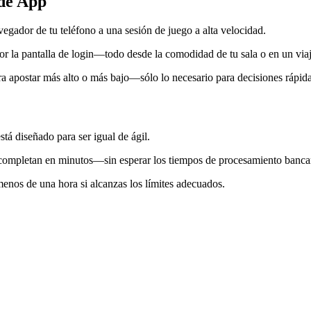
 de App
avegador de tu teléfono a una sesión de juego a alta velocidad.
r la pantalla de login—todo desde la comodidad de tu sala o en un viaj
ra apostar más alto o más bajo—sólo lo necesario para decisiones rápida
stá diseñado para ser igual de ágil.
e completan en minutos—sin esperar los tiempos de procesamiento banca
enos de una hora si alcanzas los límites adecuados.
.