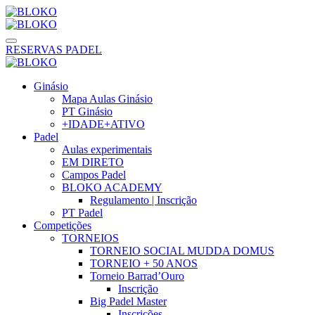
RESERVAS PADEL
Ginásio
Mapa Aulas Ginásio
PT Ginásio
+IDADE+ATIVO
Padel
Aulas experimentais
EM DIRETO
Campos Padel
BLOKO ACADEMY
Regulamento | Inscrição
PT Padel
Competições
TORNEIOS
TORNEIO SOCIAL MUDDA DOMUS
TORNEIO + 50 ANOS
Torneio Barrad’Ouro
Inscrição
Big Padel Master
Inscrições