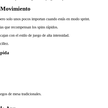
n Movimiento
 pero solo unos pocos importan cuando estás en modo sprint.
das que recompensan los spins rápidos.
jan con el estilo de juego de alta intensidad.
illez.
ápida
uegos de mesa tradicionales.