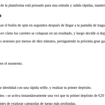
e la plataforma está pensado para una entrada y salida rápidas, manteni
o
n el botón de spin en segundos después de llegar a la pantalla de tra
ver cómo los carretes se colapsan en un resultado, y luego decidir si dup
las sesiones por menos de diez minutos, persiguiendo la próxima gran ga
r en el momento.
ar identidad con una rápida selfie, y realizar tu primer depósito.
s—se activa instantáneamente una vez que tu primer depósito de €20 
ntes de explorar categorías de juego más profundas.