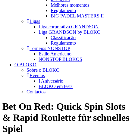
Melhores momentos
Regulamento
BIG PADEL MASTERS II
Ligas
Liga corporativa GRANDSON
Liga GRANDSON by BLOKO
Classificação
Regulamento
Torneios NONSTOP
Estilo Americano
NONSTOP BLOKOS
O BLOKO
Sobre o BLOKO
Eventos
I Aniversário
BLOKO em festa
Contactos
Bet On Red: Quick Spin Slots
& Rapid Roulette für schnelles
Spiel