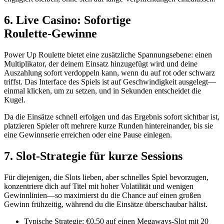
6. Live Casino: Sofortige
Roulette‑Gewinne
Power Up Roulette bietet eine zusätzliche Spannungsebene: einen
Multiplikator, der deinem Einsatz hinzugefügt wird und deine
Auszahlung sofort verdoppeln kann, wenn du auf rot oder schwarz
triffst. Das Interface des Spiels ist auf Geschwindigkeit ausgelegt—
einmal klicken, um zu setzen, und in Sekunden entscheidet die
Kugel.
Da die Einsätze schnell erfolgen und das Ergebnis sofort sichtbar ist,
platzieren Spieler oft mehrere kurze Runden hintereinander, bis sie
eine Gewinnserie erreichen oder eine Pause einlegen.
7. Slot‑Strategie für kurze Sessions
Für diejenigen, die Slots lieben, aber schnelles Spiel bevorzugen,
konzentriere dich auf Titel mit hoher Volatilität und wenigen
Gewinnlinien—so maximierst du die Chance auf einen großen
Gewinn frühzeitig, während du die Einsätze überschaubar hältst.
Typische Strategie: €0,50 auf einen Megaways‑Slot mit 20