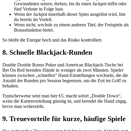
Gewinnlinien setzen; drehen, bis du einen Jackpot triffst oder
fünf Verluste in Folge hast.
Wenn der Jackpot innerhalb dieser Spins ausgelöst wird, bist
du bereits im Vorteil.
Wenn nicht, wechsle zu einem anderen Titel, der Freispiele als
Bonusfunktion bietet.
So bleibt die Energie hoch und das Risiko kontrolliert.
8. Schnelle Blackjack‑Runden
Double Double Bonus Poker und American Blackjack‑Tische bei
Bet On Red beenden Hände in weniger als zwei Minuten. Spieler
können zwischen „schnellen“ Hand‑Einstellungen wechseln, die die
Anzahl der Runden pro Session begrenzen, um die Zeit im Griff zu
behalten.
Typischerweise setzt man hier €5, macht sofort „Double Down“,
wenn die Kartenverteilung günstig ist, und beendet die Hand zügig,
bevor man weiterzieht.
9. Treuevorteile für kurze, häufige Spiele