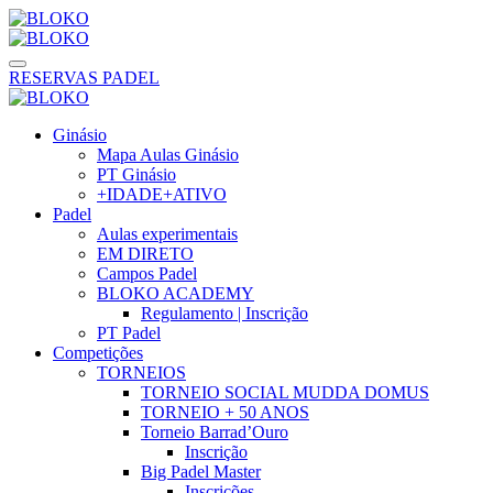
RESERVAS PADEL
Ginásio
Mapa Aulas Ginásio
PT Ginásio
+IDADE+ATIVO
Padel
Aulas experimentais
EM DIRETO
Campos Padel
BLOKO ACADEMY
Regulamento | Inscrição
PT Padel
Competições
TORNEIOS
TORNEIO SOCIAL MUDDA DOMUS
TORNEIO + 50 ANOS
Torneio Barrad’Ouro
Inscrição
Big Padel Master
Inscrições