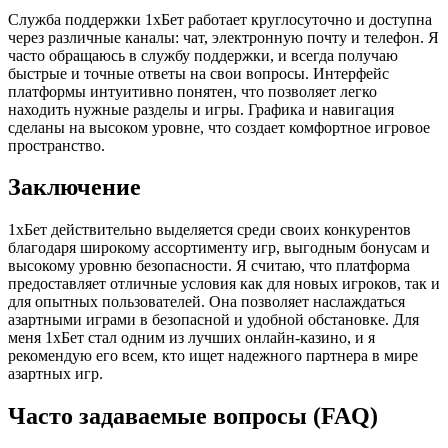
Служба поддержки 1хБет работает круглосуточно и доступна
через различные каналы: чат, электронную почту и телефон. Я
часто обращаюсь в службу поддержки, и всегда получаю
быстрые и точные ответы на свои вопросы. Интерфейс
платформы интуитивно понятен, что позволяет легко
находить нужные разделы и игры. Графика и навигация
сделаны на высоком уровне, что создает комфортное игровое
пространство.
Заключение
1хБет действительно выделяется среди своих конкурентов
благодаря широкому ассортименту игр, выгодным бонусам и
высокому уровню безопасности. Я считаю, что платформа
предоставляет отличные условия как для новых игроков, так и
для опытных пользователей. Она позволяет наслаждаться
азартными играми в безопасной и удобной обстановке. Для
меня 1хБет стал одним из лучших онлайн-казино, и я
рекомендую его всем, кто ищет надежного партнера в мире
азартных игр.
Часто задаваемые вопросы (FAQ)